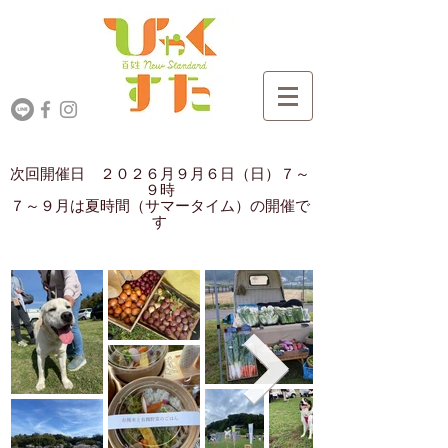
​次回開催日 ２０２６月９月６日（日）７～
９時
​７～９月は夏時間（サマータイム）の開催で
す