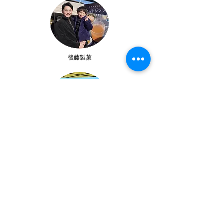
​後藤製菓
​みどり荘
NOENKAMOSHIRENU