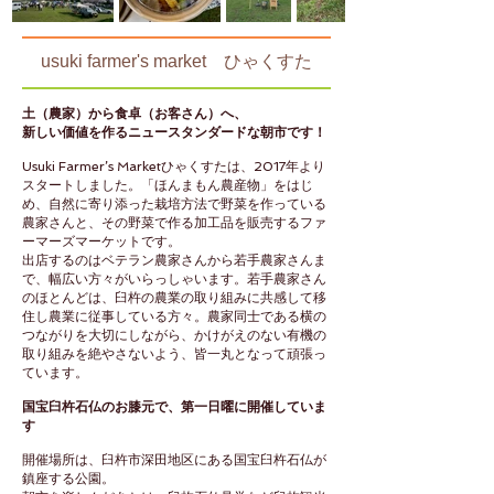
usuki farmer's market ひゃくすた
土（農家）から食卓（お客さん）へ、
新しい価値を作るニュースタンダードな朝市です！
Usuki Farmer’s Marketひゃくすたは、2017年より
スタートしました。
「ほんまもん農産物」をはじ
め、自然に寄り添った栽培方法で野菜を作っている
農家さんと、その野菜で作る加工品を販売するファ
ーマーズマーケットです。
出店するのはベテラン農家さんから若手農家さんま
で、幅広い方々がいらっしゃいます。若手農家さん
のほとんどは、臼杵の農業の取り組みに共感して移
住し農業に従事している方々。農家同士である横の
つながりを大切にしながら、かけがえのない有機の
取り組みを絶やさないよう、皆一丸となって頑張っ
ています。
国宝臼杵石仏のお膝元で、第一日曜に開催していま
す
開催場所は、臼杵市深田地区にある国宝臼杵石仏が
鎮座する公園。