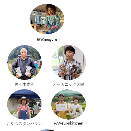
​糀家meguru
​佐々木農園
​オーガニック太陽
FAVeUR!kitchen
​おやつのタンバリン