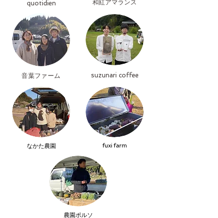
​和紅アマランス
quotidien
suzunari coffee
​音葉ファーム
fuxi farm
​なかた農園
​農園ポルソ