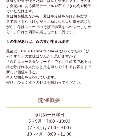
新鮮な野菜を使った朝ごはんも登場します。そのま
ま会場内にある簡易テーブルや石でできた机や椅子
でいただけます。
春は桜を眺めながら、夏は寒冷紗をかけた特製ブー
スで暑さを和らげながら、秋は心地よい風を感じな
がら、冬はストーブのそばで湯気をふ〜ふ〜しなが
ら…、臼杵の四季を楽しむのも一興です。
百の生があれば、百の笑が生まれます
最後に、Usuki Farmer’s Marketひゃくすたの「ひ
ゃくすた」の意味はなんだと思いますか？
「百姓ニュースタンダード」です。生産者である百
姓と呼ばれる人たちと足を運んでくれるお客さまで
新しい価値を作る、
そんな朝市を目指しています。
ぜひ、ひゃくすたの野菜を味わってください。
​開催概要
毎月第一日曜日
5～9月 7:00～10:00
（7・8月は7:00～9:00）
10～4月 8:00～11:00