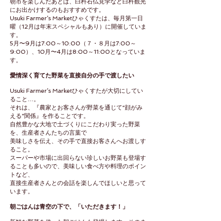
朝市を楽しんだあとは、臼杵石仏見学など臼杵観光
にお出かけするのもおすすめです。
Usuki Farmer’s Marketひゃくすたは、毎月第一日
曜（12月は年末スペシャルもあり）に開催していま
す。
5月〜9月は7:00～10:00（７・８月は7:00～
9:00）、10月〜4月は8:00～11:00となっていま
す。
愛情深く育てた野菜を直接自分の手で渡したい
Usuki Farmer’s Marketひゃくすたが大切にしてい
ること…。
それは、『農家とお客さんが野菜を通じて“顔がみ
える”関係』を作ることです。
自然豊かな大地で土づくりにこだわり実った野菜
を、生産者さんたちの言葉で
美味しさを伝え、その手で直接お客さんへお渡しす
ること。
スーパーや市場に出回らない珍しいお野菜も登場す
ることも多いので、美味しい食べ方や料理のポイン
トなど、
直接生産者さんとの会話を楽しんでほしいと思って
います。
朝ごはんは青空の下で、「いただきます！」